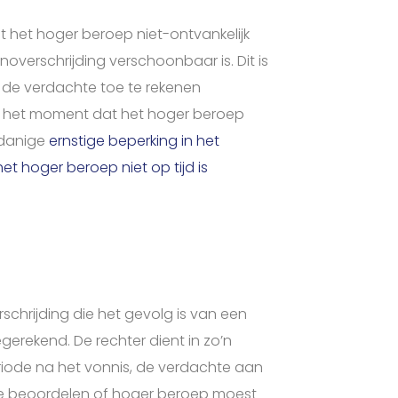
at het hoger beroep niet-ontvankelijk
jnoverschrijding verschoonbaar is. Dit is
n de verdachte toe te rekenen
p het moment dat het hoger beroep
odanige
ernstige beperking in het
et hoger beroep niet op tijd is
hrijding die het gevolg is van een
erekend. De rechter dient in zo’n
riode na het vonnis, de verdachte aan
 te beoordelen of hoger beroep moest