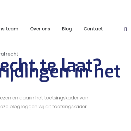
ns team
Over ons
Blog
Contact
rafrecht
echt te laat?
ijdingen in het
zen en daarin het toetsingskader van
eze blog leggen wij dit toetsingskader