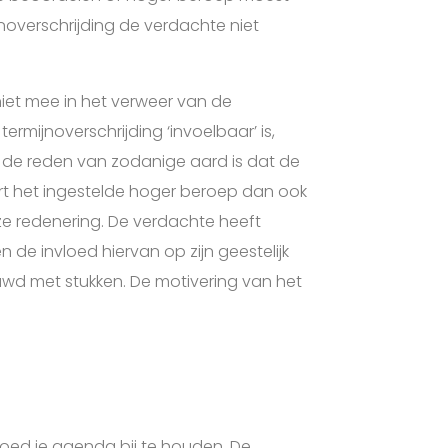
jnoverschrijding de verdachte niet
iet mee in het verweer van de
rmijnoverschrijding ‘invoelbaar’ is,
 de reden van zodanige aard is dat de
art het ingestelde hoger beroep dan ook
ze redenering. De verdachte heeft
n de invloed hiervan op zijn geestelijk
uwd met stukken. De motivering van het
 goed je agenda bij te houden. De