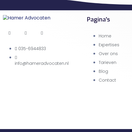
Pagina's
Home
Expertises
035-6944833
Over ons
Tarieven
info@hameradvocaten.nl
Blog
Contact