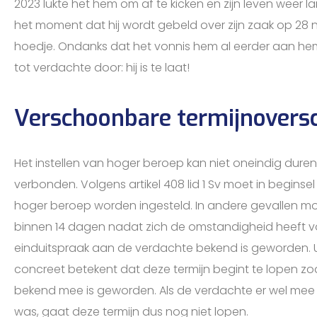
2023 lukte het hem om af te kicken en zijn leven weer 
het moment dat hij wordt gebeld over zijn zaak op 28 n
hoedje. Ondanks dat het vonnis hem al eerder aan hem 
tot verdachte door: hij is te laat!
Verschoonbare termijnoversc
Het instellen van hoger beroep kan niet oneindig duren, h
verbonden. Volgens artikel 408 lid 1 Sv moet in begins
hoger beroep worden ingesteld. In andere gevallen m
binnen 14 dagen nadat zich de omstandigheid heeft v
einduitspraak aan de verdachte bekend is geworden. 
concreet betekent dat deze termijn begint te lopen z
bekend mee is geworden. Als de verdachte er wel mee 
was, gaat deze termijn dus nog niet lopen.