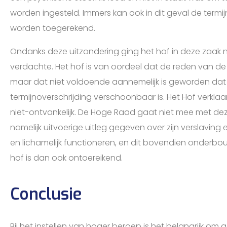
worden ingesteld. Immers kan ook in dit geval de termi
worden toegerekend.
Ondanks deze uitzondering ging het hof in deze zaak n
verdachte. Het hof is van oordeel dat de reden van de te
maar dat niet voldoende aannemelijk is geworden dat
termijnoverschrijding verschoonbaar is. Het Hof verkla
niet-ontvankelijk. De Hoge Raad gaat niet mee met de
namelijk uitvoerige uitleg gegeven over zijn verslaving e
en lichamelijk functioneren, en dit bovendien onderbo
hof is dan ook ontoereikend.
Conclusie
Bij het instellen van hoger beroep is het belangrijk om