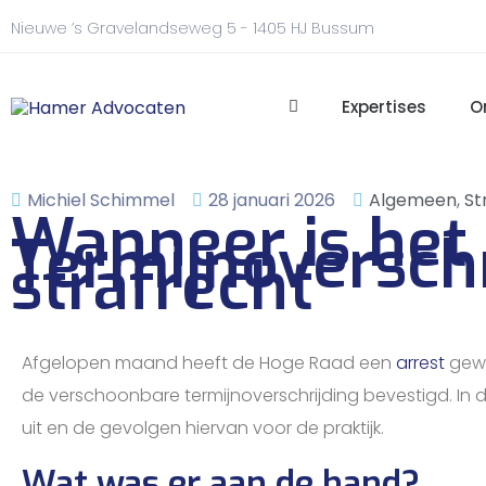
Nieuwe ’s Gravelandseweg 5 - 1405 HJ Bussum
Expertises
O
Michiel Schimmel
28 januari 2026
Algemeen
,
St
Wanneer is het 
Termijnoverschr
strafrecht
Afgelopen maand heeft de Hoge Raad een
arrest
gewe
de verschoonbare termijnoverschrijding bevestigd. In d
uit en de gevolgen hiervan voor de praktijk.
Wat was er aan de hand?