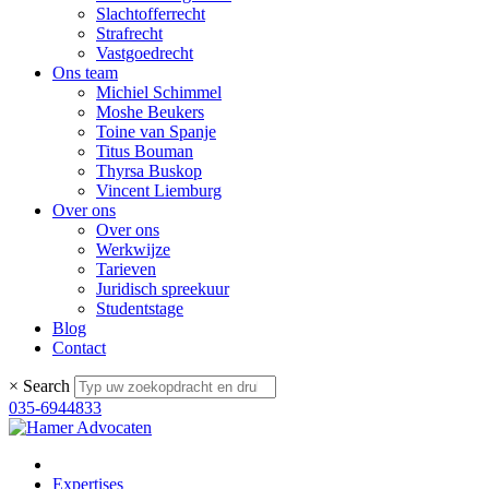
Slachtofferrecht
Strafrecht
Vastgoedrecht
Ons team
Michiel Schimmel
Moshe Beukers
Toine van Spanje
Titus Bouman
Thyrsa Buskop
Vincent Liemburg
Over ons
Over ons
Werkwijze
Tarieven
Juridisch spreekuur
Studentstage
Blog
Contact
×
Search
035-6944833
Expertises