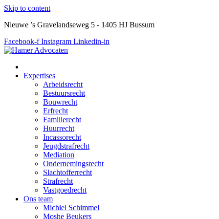
Skip to content
Nieuwe ’s Gravelandseweg 5 - 1405 HJ Bussum
Facebook-f
Instagram
Linkedin-in
Expertises
Arbeidsrecht
Bestuursrecht
Bouwrecht
Erfrecht
Familierecht
Huurrecht
Incassorecht
Jeugdstrafrecht
Mediation
Ondernemingsrecht
Slachtofferrecht
Strafrecht
Vastgoedrecht
Ons team
Michiel Schimmel
Moshe Beukers