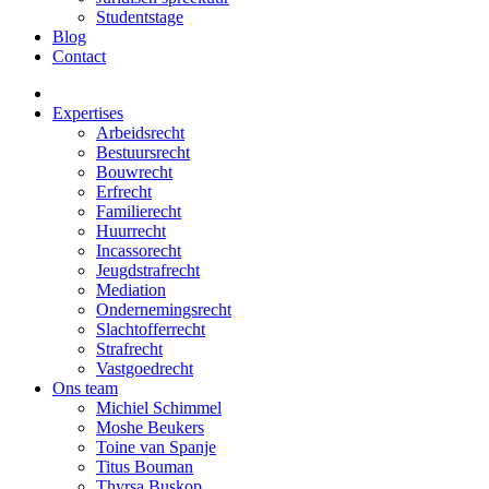
Studentstage
Blog
Contact
Expertises
Arbeidsrecht
Bestuursrecht
Bouwrecht
Erfrecht
Familierecht
Huurrecht
Incassorecht
Jeugdstrafrecht
Mediation
Ondernemingsrecht
Slachtofferrecht
Strafrecht
Vastgoedrecht
Ons team
Michiel Schimmel
Moshe Beukers
Toine van Spanje
Titus Bouman
Thyrsa Buskop