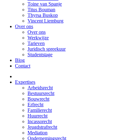
Toine van Spanje
Titus Bouman
Thyrsa Buskop
Vincent Liemburg
Over ons
Over ons
Werkwijze
Tarieven
Juridisch spreekuur
Studentstage
Blog
Contact
Expertises
Arbeidsrecht
Bestuursrecht
Bouwrecht
Erfrecht
Familierecht
Huurrecht
Incassorecht
Jeugdstrafrecht
Mediation
Ondernemingsrecht