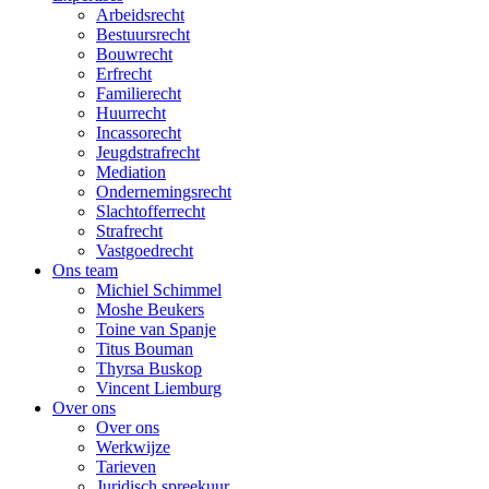
Arbeidsrecht
Bestuursrecht
Bouwrecht
Erfrecht
Familierecht
Huurrecht
Incassorecht
Jeugdstrafrecht
Mediation
Ondernemingsrecht
Slachtofferrecht
Strafrecht
Vastgoedrecht
Ons team
Michiel Schimmel
Moshe Beukers
Toine van Spanje
Titus Bouman
Thyrsa Buskop
Vincent Liemburg
Over ons
Over ons
Werkwijze
Tarieven
Juridisch spreekuur