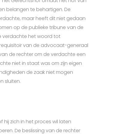
het Gerechtshof omdat het hof van
gen belangen te behartigen. De
rdachte, maar heeft dit niet gedaan
nomen op de publieke tribune van de
de verdachte het woord tot
requisitoir van de advocaat-generaal
ng van de rechter om de verdachte een
chte niet in staat was om zijn eigen
andigheden de zaak niet mogen
 sluiten.
ij zich in het proces wil laten
oeren. De beslissing van de rechter