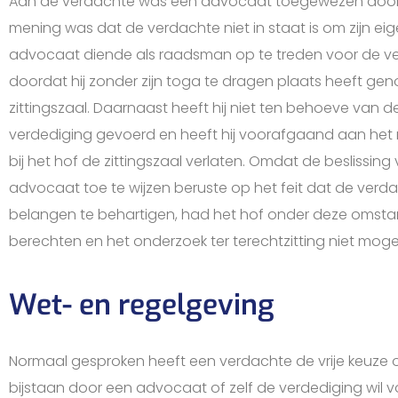
Aan de verdachte was een advocaat toegewezen door 
mening was dat de verdachte niet in staat is om zijn ei
advocaat diende als raadsman op te treden voor de ve
doordat hij zonder zijn toga te dragen plaats heeft ge
zittingszaal. Daarnaast heeft hij niet ten behoeve van 
verdediging gevoerd en heeft hij voorafgaand aan het 
bij het hof de zittingszaal verlaten. Omdat de beslissi
advocaat toe te wijzen beruste op het feit dat de verda
belangen te behartigen, had het hof onder deze omst
berechten en het onderzoek ter terechtzitting niet mogen
Wet- en regelgeving
Normaal gesproken heeft een verdachte de vrije keuze of h
bijstaan door een advocaat of zelf de verdediging wil v