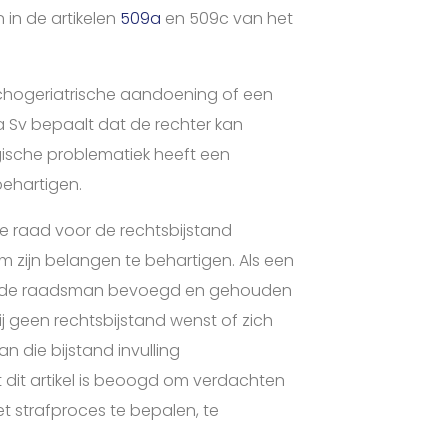
in de artikelen
509a
en 509c van het
chogeriatrische aandoening of een
09a Sv bepaalt dat de rechter kan
gische problematiek heeft een
ehartigen.
de raad voor de rechtsbijstand
 zijn belangen te behartigen. Als een
is de raadsman bevoegd en gehouden
j geen rechtsbijstand wenst of zich
 die bijstand invulling
t dit artikel is beoogd om verdachten
t strafproces te bepalen, te