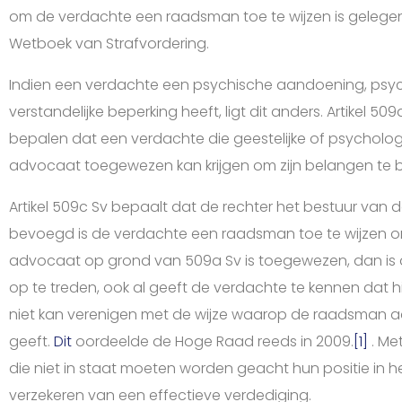
om de verdachte een raadsman toe te wijzen is gelegen 
Wetboek van Strafvordering.
Indien een verdachte een psychische aandoening, psy
verstandelijke beperking heeft, ligt dit anders. Artikel 5
bepalen dat een verdachte die geestelijke of psycholo
advocaat toegewezen kan krijgen om zijn belangen te b
Artikel 509c Sv bepaalt dat de rechter het bestuur van 
bevoegd is de verdachte een raadsman toe te wijzen om
advocaat op grond van 509a Sv is toegewezen, dan 
op te treden, ook al geeft de verdachte te kennen dat hi
niet kan verenigen met de wijze waarop de raadsman aan
geeft.
Dit
oordeelde de Hoge Raad reeds in 2009.
[1]
. Me
die niet in staat moeten worden geacht hun positie in he
verzekeren van een effectieve verdediging.