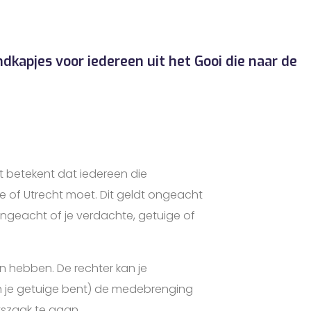
kapjes voor iedereen uit het Gooi die naar de
t betekent dat iedereen die
e of Utrecht moet. Dit geldt ongeacht
ongeacht of je verdachte, getuige of
en hebben. De rechter kan je
ien je getuige bent) de medebrenging
tszaak te gaan.