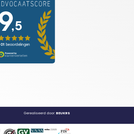
Gerealiseerd door:
BEUKRS
: