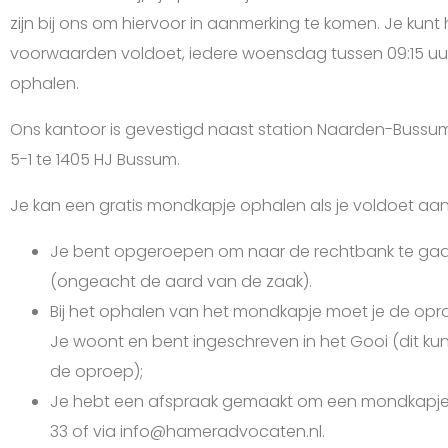
zijn bij ons om hiervoor in aanmerking te komen. Je kunt
voorwaarden voldoet, iedere woensdag tussen 09:15 uur e
ophalen.
Ons kantoor is gevestigd naast station Naarden-Buss
5-1 te 1405 HJ Bussum.
Je kan een gratis mondkapje ophalen als je voldoet a
Je bent opgeroepen om naar de rechtbank te gaan 
(ongeacht de aard van de zaak).
Bij het ophalen van het mondkapje moet je de opr
Je woont en bent ingeschreven in het Gooi (dit ku
de oproep);
Je hebt een afspraak gemaakt om een mondkapje op
33 of via info@hameradvocaten.nl.