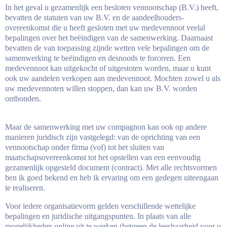
In het geval u gezamenlijk een besloten vennootschap (B.V.) heeft,
bevatten de statuten van uw B.V. en de aandeelhouders-
overeenkomst die u heeft gesloten met uw medevennoot veelal
bepalingen over het beëindigen van de samenwerking. Daarnaast
bevatten de van toepassing zijnde wetten vele bepalingen om de
samenwerking te beëindigen en desnoods te forceren. Een
medevennoot kan uitgekocht of uitgestoten worden, maar u kunt
ook uw aandelen verkopen aan medevennoot. Mochten zowel u als
uw medevennoten willen stoppen, dan kan uw B.V. worden
ontbonden.
Maar de samenwerking met uw compagnon kan ook op andere
manieren juridisch zijn vastgelegd: van de oprichting van een
vennootschap onder firma (vof) tot het sluiten van
maatschapsovereenkomst tot het opstellen van een eenvoudig
gezamenlijk opgesteld document (contract). Met alle rechtsvormen
ben ik goed bekend en heb ik ervaring om een gedegen uiteengaan
te realiseren.
Voor iedere organisatievorm gelden verschillende wettelijke
bepalingen en juridische uitgangspunten. In plaats van alle
mogelijkheden online uit te werken (hetgeen de leesbaarheid voor u