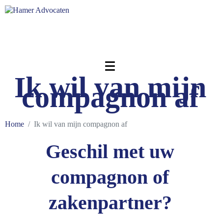
Ik wil van mijn
compagnon af
Home
Ik wil van mijn compagnon af
Geschil met uw
compagnon of
zakenpartner?