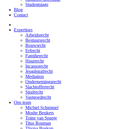
Studentstage
Blog
Contact
Expertises
Arbeidsrecht
Bestuursrecht
Bouwrecht
Erfrecht
Familierecht
Huurrecht
Incassorecht
Jeugdstrafrecht
Mediation
Ondernemingsrecht
Slachtofferrecht
Strafrecht
Vastgoedrecht
Ons team
Michiel Schimmel
Moshe Beukers
Toine van Spanje
Titus Bouman
Thyrsa Buskop