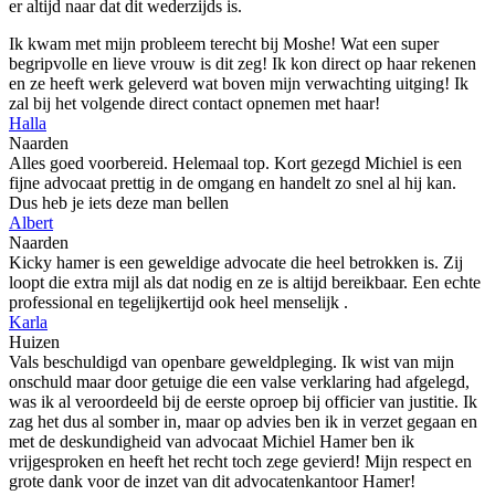
er altijd naar dat dit wederzijds is.
Ik kwam met mijn probleem terecht bij Moshe! Wat een super
begripvolle en lieve vrouw is dit zeg! Ik kon direct op haar rekenen
en ze heeft werk geleverd wat boven mijn verwachting uitging! Ik
zal bij het volgende direct contact opnemen met haar!
Halla
Naarden
Alles goed voorbereid. Helemaal top. Kort gezegd Michiel is een
fijne advocaat prettig in de omgang en handelt zo snel al hij kan.
Dus heb je iets deze man bellen
Albert
Naarden
Kicky hamer is een geweldige advocate die heel betrokken is. Zij
loopt die extra mijl als dat nodig en ze is altijd bereikbaar. Een echte
professional en tegelijkertijd ook heel menselijk .
Karla
Huizen
Vals beschuldigd van openbare geweldpleging. Ik wist van mijn
onschuld maar door getuige die een valse verklaring had afgelegd,
was ik al veroordeeld bij de eerste oproep bij officier van justitie. Ik
zag het dus al somber in, maar op advies ben ik in verzet gegaan en
met de deskundigheid van advocaat Michiel Hamer ben ik
vrijgesproken en heeft het recht toch zege gevierd! Mijn respect en
grote dank voor de inzet van dit advocatenkantoor Hamer!