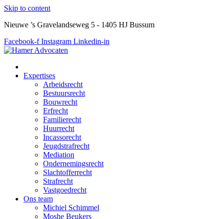
Skip to content
Nieuwe ’s Gravelandseweg 5 - 1405 HJ Bussum
Facebook-f
Instagram
Linkedin-in
Expertises
Arbeidsrecht
Bestuursrecht
Bouwrecht
Erfrecht
Familierecht
Huurrecht
Incassorecht
Jeugdstrafrecht
Mediation
Ondernemingsrecht
Slachtofferrecht
Strafrecht
Vastgoedrecht
Ons team
Michiel Schimmel
Moshe Beukers