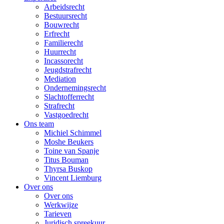
Arbeidsrecht
Bestuursrecht
Bouwrecht
Erfrecht
Familierecht
Huurrecht
Incassorecht
Jeugdstrafrecht
Mediation
Ondernemingsrecht
Slachtofferrecht
Strafrecht
Vastgoedrecht
Ons team
Michiel Schimmel
Moshe Beukers
Toine van Spanje
Titus Bouman
Thyrsa Buskop
Vincent Liemburg
Over ons
Over ons
Werkwijze
Tarieven
Juridisch spreekuur