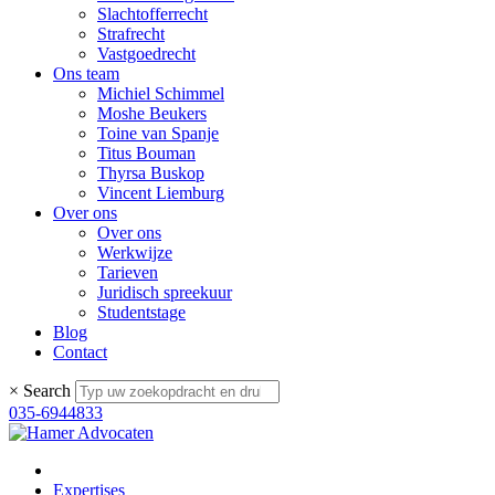
Slachtofferrecht
Strafrecht
Vastgoedrecht
Ons team
Michiel Schimmel
Moshe Beukers
Toine van Spanje
Titus Bouman
Thyrsa Buskop
Vincent Liemburg
Over ons
Over ons
Werkwijze
Tarieven
Juridisch spreekuur
Studentstage
Blog
Contact
×
Search
035-6944833
Expertises