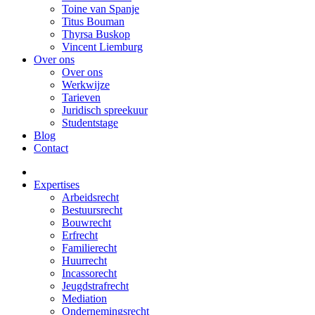
Toine van Spanje
Titus Bouman
Thyrsa Buskop
Vincent Liemburg
Over ons
Over ons
Werkwijze
Tarieven
Juridisch spreekuur
Studentstage
Blog
Contact
Expertises
Arbeidsrecht
Bestuursrecht
Bouwrecht
Erfrecht
Familierecht
Huurrecht
Incassorecht
Jeugdstrafrecht
Mediation
Ondernemingsrecht